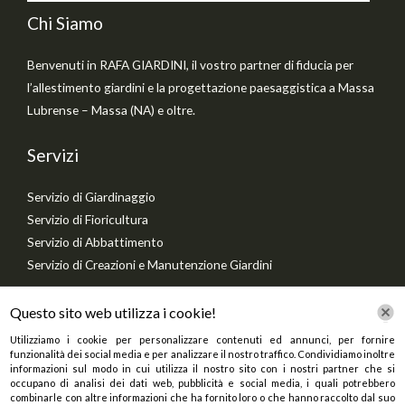
Chi Siamo
Benvenuti in RAFA GIARDINI, il vostro partner di fiducia per
l’allestimento giardini e la progettazione paesaggistica a Massa
Lubrense – Massa (NA) e oltre.
Servizi
Servizio di Giardinaggio
Servizio di Fioricultura
Servizio di Abbattimento
Servizio di Creazioni e Manutenzione Giardini
Contact Info
Questo sito web utilizza i cookie!
Via Sirignano, 28 – 80061 Massa Lubrense (NA) – Campania
Utilizziamo i cookie per personalizzare contenuti ed annunci, per fornire
funzionalità dei social media e per analizzare il nostro traffico. Condividiamo inoltre
+393388790344
informazioni sul modo in cui utilizza il nostro sito con i nostri partner che si
rafagiardini1@hotmail.com
occupano di analisi dei dati web, pubblicità e social media, i quali potrebbero
combinarle con altre informazioni che ha fornito loro o che hanno raccolto dal suo