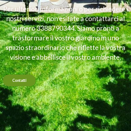
Per ulteriori informazioni o per richiedere i
nostri servizi, non esitate a contattarci al
numero 3388790344. Siamo pronti a
trasformare il vostro giardino in uno
spazio straordinario che riflette la vostra
visione e abbellisce il vostro ambiente.
Contatti